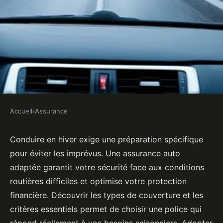
Accueil
›
Assurance
ASSURANCE
Assurance auto : conseils
Conduire en hiver exige une préparation spécifique
pour éviter les imprévus. Une assurance auto
essentiels pour conduire en hiver
adaptée garantit votre sécurité face aux conditions
sereinement
routières difficiles et optimise votre protection
financière. Découvrir les types de couverture et les
Lou
•
23 juillet 2025
•
6 min de lecture
critères essentiels permet de choisir une police qui