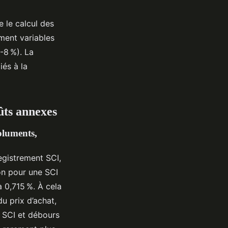
 le calcul des
ement variables
-8 %). La
iés à la
oûts annexes
moluments,
egistrement SCI,
ion pour une SCI
 0,715 %. À cela
u prix d’achat,
s SCI et débours