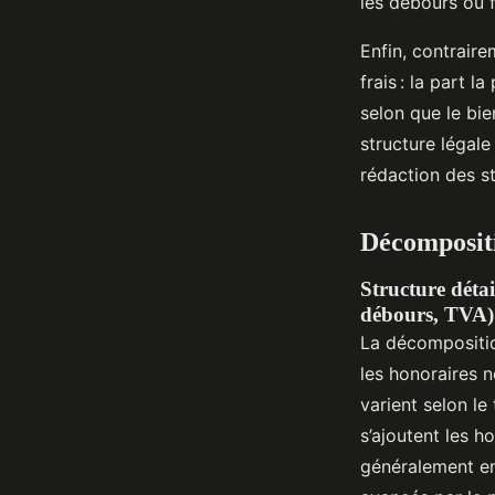
les débours ou f
Enfin, contraire
frais : la part 
selon que le bie
structure légale
rédaction des st
Décompositio
Structure détai
débours, TVA)
La décomposition
les honoraires n
varient selon le
s’ajoutent les h
généralement en