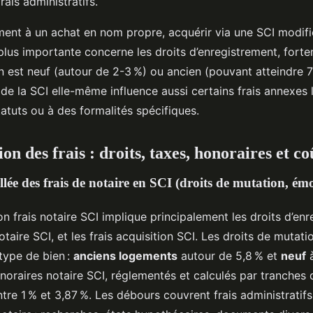
rais administratifs.
ment à un achat en nom propre, acquérir via une SCI modifie
la plus importante concerne les droits d’enregistrement, fort
n est neuf (autour de 2-3 %) ou ancien (pouvant atteindre 7
 de la SCI elle-même influence aussi certains frais annexes l
atuts ou à des formalités spécifiques.
n des frais : droits, taxes, honoraires et c
llée des frais de notaire en SCI (droits de mutation, é
 frais notaire SCI implique principalement les droits d’enr
otaire SCI, et les frais acquisition SCI. Les droits de mutat
 type de bien :
anciens logements
autour de 5,8 % et
neuf
à
onoraires notaire SCI, réglementés et calculés par tranches d
tre 1 % et 3,87 %. Les débours couvrent frais administratif