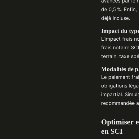
avancés par le 
de 0,5 %. Enfin,
déjà incluse.
Impact du type 
L’impact frais 
frais notaire SC
terrain, taxe sp
Modalités de pa
Le paiement frai
obligations légal
impartial. Simul
recommandée av
Optimiser et
en SCI