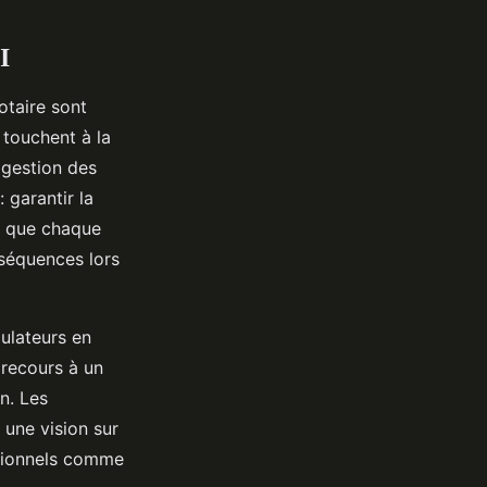
I
otaire sont
 touchent à la
e gestion des
 garantir la
r que chaque
nséquences lors
mulateurs en
e recours à un
n. Les
 une vision sur
itionnels comme