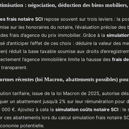
timisation : négociation, déduction des biens mobiliers,
es frais notaire SCI
repose souvent sur trois leviers : la pos
ise sur les honoraires du notaire, l’évaluation précise des 
 des frais d’agence du prix immobilier. Grâce à la
simulatio
aisé d’anticiper l’effet de ces choix : déduire la valeur des m
ien) réduit la base taxable soumise aux droits d’enregistre
ectement l’agence immobilière limite la hausse des
frais d
l transparent.
formes récentes (loi Macron, abattements possibles) pour
ution tarifaire, issue de la loi Macron de 2025, autorise dé
iquer un abattement jusqu’à 2% sur leur rémunération pour 
0 000 €. Ajoutez à cela la
simulation coûts notaire SCI
: le 
r ces abattements lors du calcul simulation frais notaire SC
économie potentielle.