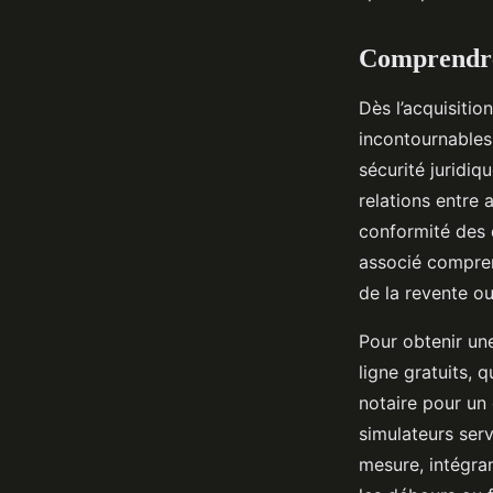
Lou
•
19 juillet 2025
•
4 min de lecture
Comprendre 
Dès l’acquisitio
incontournables 
sécurité juridiq
relations entre 
conformité des 
associé compren
de la revente ou
Pour obtenir une
ligne gratuits, q
notaire pour un 
simulateurs serv
mesure, intégra