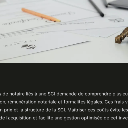
notaire pour une sci
ais de notaire liés à une SCI demande de comprendre plusieu
on, rémunération notariale et formalités légales. Ces frais v
n prix et la structure de la SCI. Maîtriser ces coûts évite le
 de l’acquisition et facilite une gestion optimisée de cet inv