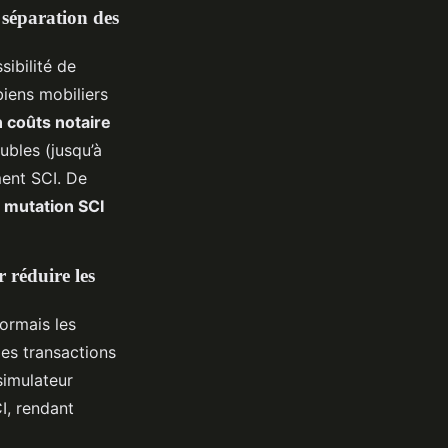
 séparation des
sibilité de
biens mobiliers
n coûts notaire
eubles (jusqu’à
ment SCI. De
e mutation SCI
 réduire les
sormais les
des transactions
simulateur
I, rendant