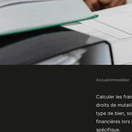
Accueil
›
Immobilier
IMMOBILIER
Calculer les frais de 
Calculer les fr
droits de mutati
: mode d'emploi
type de bien, so
financières lors
spécifique.