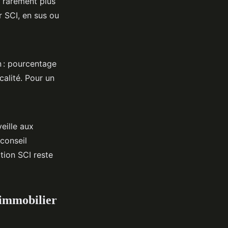
, rarement plus
r SCI, en sus ou
n : pourcentage
calité. Pour un
veille aux
 conseil
ction SCI reste
t immobilier